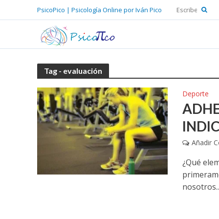
PsicoPico | Psicología Online por Iván Pico
Tag - evaluación
Deporte
ADHE
INDI
Añadir 
¿Qué elem
primerame
nosotros..