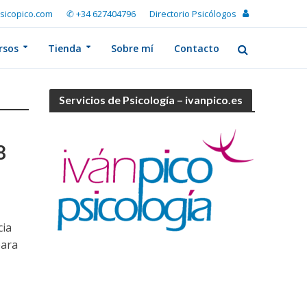
sicopico.com
✆ +34 627404796
Directorio Psicólogos
rsos
Tienda
Sobre mí
Contacto
Servicios de Psicología – ivanpico.es
8
cia
para