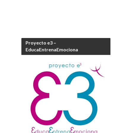
Proyecto e3 –
EducaEntrenaEmociona