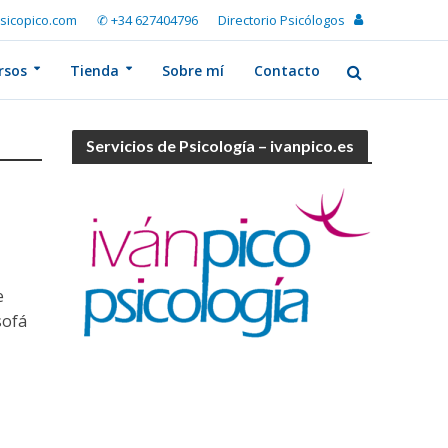
sicopico.com
✆ +34 627404796
Directorio Psicólogos
rsos
Tienda
Sobre mí
Contacto
Servicios de Psicología – ivanpico.es
e
sofá