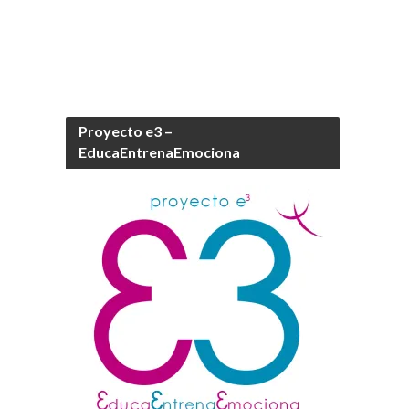
Proyecto e3 –
EducaEntrenaEmociona