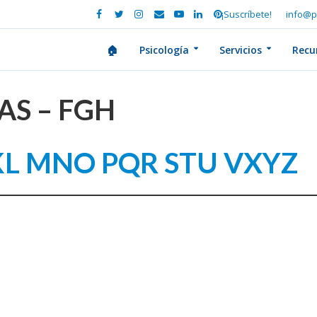
¡Suscríbete!
info@p
🏠
Psicología
Servicios
Recu
AS – FGH
KL
MNO
PQR
STU
VXYZ