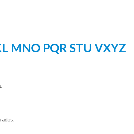
KL
MNO
PQR
STU
VXYZ
.
grados.