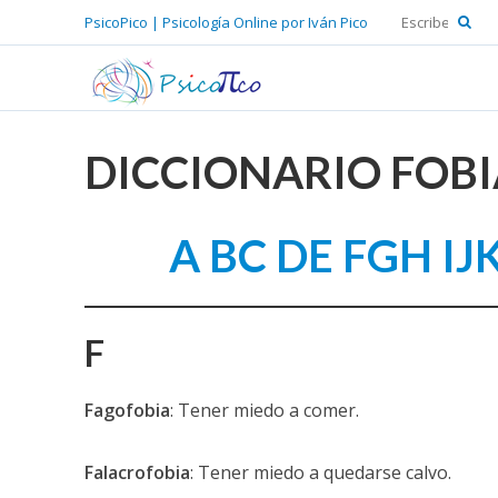
PsicoPico | Psicología Online por Iván Pico
DICCIONARIO FOBI
A
BC
DE
FGH
IJ
F
Fagofobia
: Tener miedo a comer.
Falacrofobia
: Tener miedo a quedarse calvo.