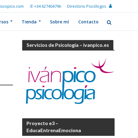
sicopico.com
✆ +34 627404796
Directorio Psicólogos
rsos
Tienda
Sobre mí
Contacto
Servicios de Psicología – ivanpico.es
Proyecto e3 –
EducaEntrenaEmociona