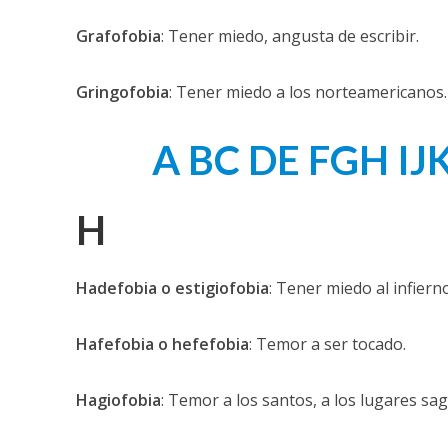
Grafofobia
: Tener miedo, angusta de escribir.
Gringofobia
: Tener miedo a los norteamericanos.
A
BC
DE
FGH
IJ
H
Hadefobia o estigiofobia
: Tener miedo al infierno
Hafefobia o hefefobia
: Temor a ser tocado.
Hagiofobia
: Temor a los santos, a los lugares sa