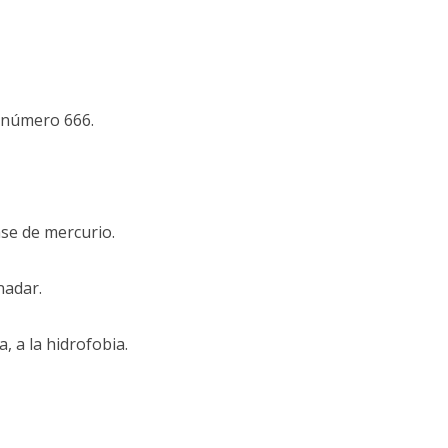
l número 666.
ase de mercurio.
nadar.
a, a la hidrofobia.