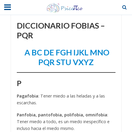
DICCIONARIO FOBIAS –
PQR
A
BC
DE
FGH
IJKL
MNO
PQR
STU
VXYZ
P
Pagafobia
: Tener miedo a las heladas y a las
escarchas.
Panfobia, pantofobia, polifobia, omnifobia
:
Tener miedo a todo, es un miedo inespecífico e
incluso hacia el miedo mismo.