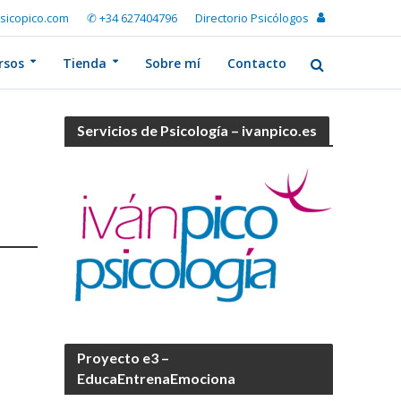
sicopico.com
✆ +34 627404796
Directorio Psicólogos
rsos
Tienda
Sobre mí
Contacto
Servicios de Psicología – ivanpico.es
Proyecto e3 –
EducaEntrenaEmociona