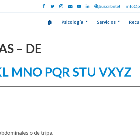
¡Suscríbete!
info@p
🏠
Psicología
Servicios
Recu
AS – DE
KL
MNO
PQR
STU
VXYZ
abdominales o de tripa.