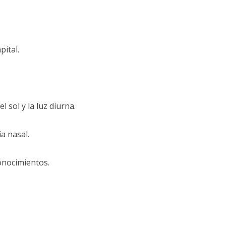
ital.
l sol y la luz diurna.
a nasal.
onocimientos.