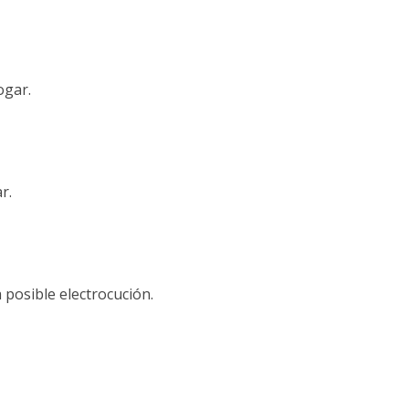
ogar.
r.
a posible electrocución.