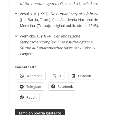
of the nervous system
. Charles Scribner’s Sons.
Vesalio, A. (1997).
De humani corporis fabrica
(J. L. Barcia, Trad.). Real Academia Nacional de
Medicina. (Trabajo original publicado en 1543).
Wernicke, C. (1874).
Der aphasische
Symptomencomplex: Eine psychologische
Studie auf anatomischer Basis
. Max Cohn &
Weigert.
Comparte esto:
WhatsApp
X
LinkedIn
Telegram
Facebook
Reddit
También podría gustarte