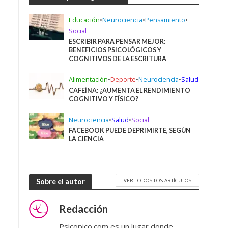
Educación
•
Neurociencia
•
Pensamiento
•
Social
ESCRIBIR PARA PENSAR MEJOR:
BENEFICIOS PSICOLÓGICOS Y
COGNITIVOS DE LA ESCRITURA
Alimentación
•
Deporte
•
Neurociencia
•
Salud
CAFEÍNA: ¿AUMENTA EL RENDIMIENTO
COGNITIVO Y FÍSICO?
Neurociencia
•
Salud
•
Social
FACEBOOK PUEDE DEPRIMIRTE, SEGÚN
LA CIENCIA
VER TODOS LOS ARTÍCULOS
Sobre el autor
Redacción
Psicopico.com es un lugar donde