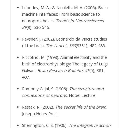
Lebedev, M. A., & Nicolelis, M. A. (2006). Brain–
machine interfaces: From basic science to
neuroprostheses.
Trends in Neurosciences
,
29
(9), 536-546.
Pevsner, J. (2002). Leonardo da Vinci’s studies
of the brain.
The Lancet
,
360
(9331), 482-485.
Piccolino, M. (1998). Animal electricity and the
birth of electrophysiology: The legacy of Luigi
Galvani.
Brain Research Bulletin
,
46
(5), 381-
407.
Ramón y Cajal, S. (1906).
The structure and
connexions of neurons
. Nobel Lecture.
Restak, R. (2002).
The secret life of the brain
.
Joseph Henry Press.
Sherrington, C. S. (1906).
The integrative action