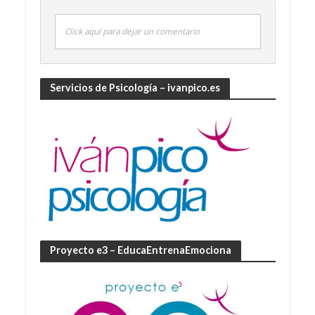
Click aquí para dejar un comentario
Servicios de Psicología – ivanpico.es
Proyecto e3 – EducaEntrenaEmociona