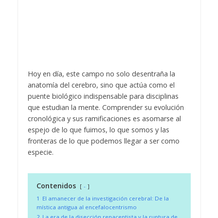
Hoy en día, este campo no solo desentraña la
anatomía del cerebro, sino que actúa como el
puente biológico indispensable para disciplinas
que estudian la mente. Comprender su evolución
cronológica y sus ramificaciones es asomarse al
espejo de lo que fuimos, lo que somos y las
fronteras de lo que podemos llegar a ser como
especie.
Contenidos
-
1
El amanecer de la investigación cerebral: De la
mística antigua al encefalocentrismo
2
La era de la disección renacentista y la ruptura de