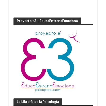
Proyecto e3 – EducaEntrenaEmociona
La Librería de la Psicología