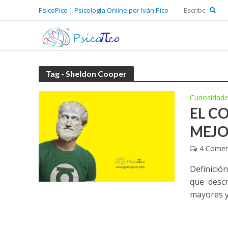
PsicoPico | Psicología Online por Iván Pico
Tag - Sheldon Cooper
Curiosidad
EL C
MEJO
4 Comen
Definició
que descr
mayores y.