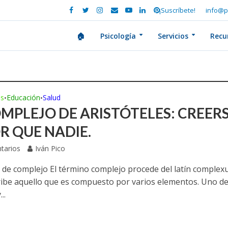
¡Suscríbete!
info@p
🏠
Psicología
Servicios
Recu
es
Educación
Salud
•
•
OMPLEJO DE ARISTÓTELES: CREER
R QUE NADIE.
tarios
Iván Pico
n de complejo El término complejo procede del latín complexu
ibe aquello que es compuesto por varios elementos. Uno de
..