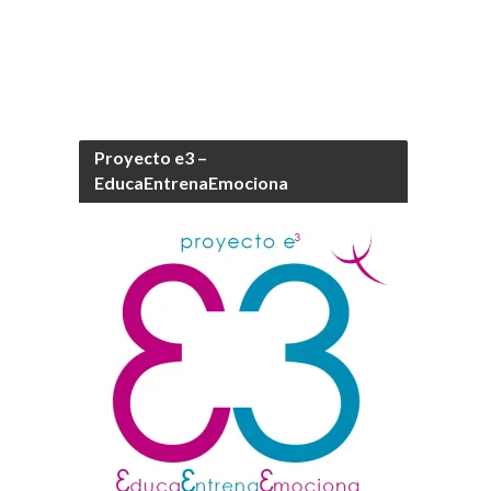
Proyecto e3 –
EducaEntrenaEmociona