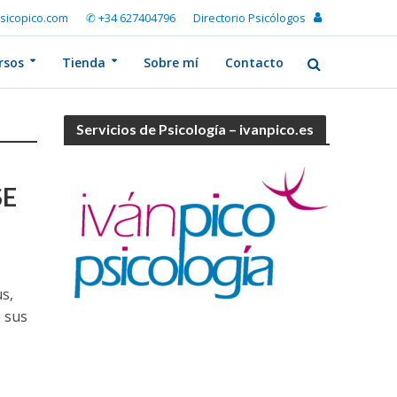
sicopico.com
✆ +34 627404796
Directorio Psicólogos
rsos
Tienda
Sobre mí
Contacto
Servicios de Psicología – ivanpico.es
SE
s,
 sus