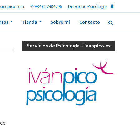
sicopico.com
✆ +34 627404796
Directorio Psicólogos
rsos
Tienda
Sobre mí
Contacto
Servicios de Psicología – ivanpico.es
 de