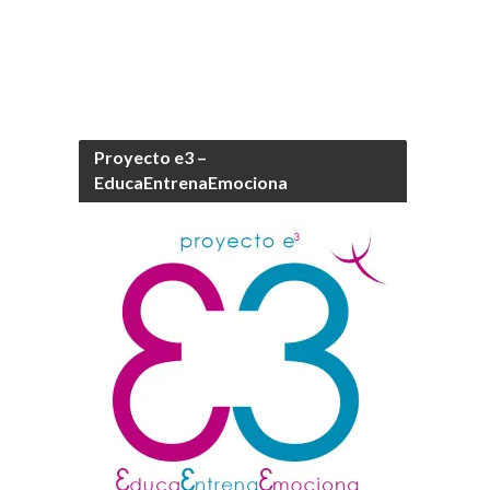
Proyecto e3 –
EducaEntrenaEmociona