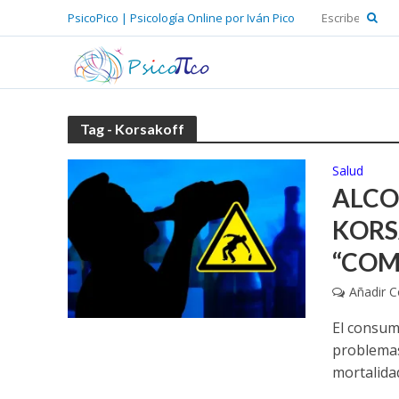
PsicoPico | Psicología Online por Iván Pico
Tag - Korsakoff
Salud
ALCO
KORS
“COM
Añadir 
El consumo
problemas 
mortalidad