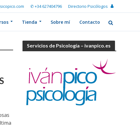
sicopico.com
✆ +34 627404796
Directorio Psicólogos
rsos
Tienda
Sobre mí
Contacto
Servicios de Psicología – ivanpico.es
S
osas
ltima