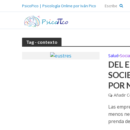
PsicoPico | Psicología Online por Iván Pico
Tag - contexto
Salud
Socia
•
DEL 
SOCI
POR 
Añadir 
Las empre
menos nec
prenda de