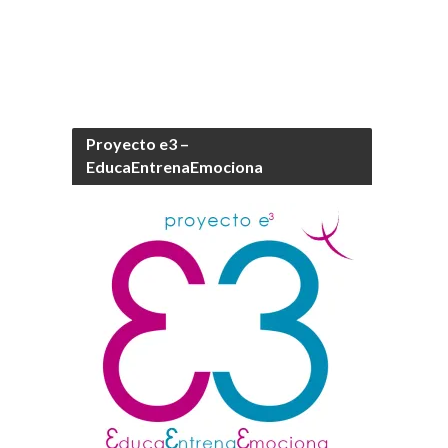
Proyecto e3 –
EducaEntrenaEmociona