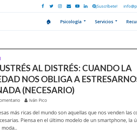
¡Suscríbete!
info@p
🏠
Psicología
Servicios
Recu
l
EUSTRÉS AL DISTRÉS: CUANDO LA
EDAD NOS OBLIGA A ESTRESARNO
NADA (NECESARIO)
Comentario
Iván Pico
sas más ricas del mundo son aquellas que nos venden las c
esarias. Piensa en el último modelo de un smartphone, la ú
 moda...