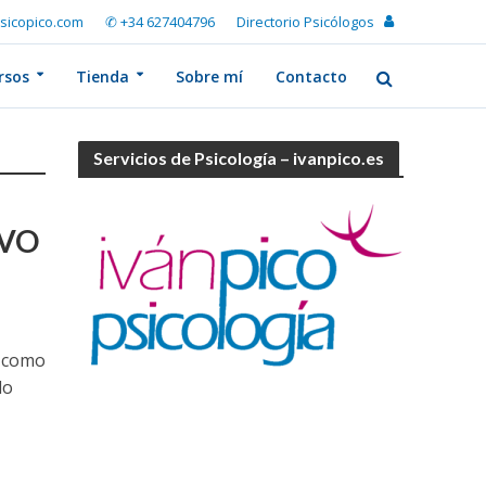
sicopico.com
✆ +34 627404796
Directorio Psicólogos
rsos
Tienda
Sobre mí
Contacto
Servicios de Psicología – ivanpico.es
IVO
e como
lo