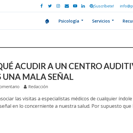
¡Suscríbete!
info@p
🏠
Psicología
Servicios
Recu
QUÉ ACUDIR A UN CENTRO AUDIT
S UNA MALA SEÑAL
Comentario
Redacción
ociar las visitas a especialistas médicos de cualquier índol
señal en lo concerniente a nuestra salud. Por supuesto que 
.