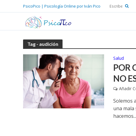
PsicoPico | Psicología Online por Iván Pico
Tag - audición
Salud
POR 
NO E
Añadir 
Solemos as
una mala 
hacemos..