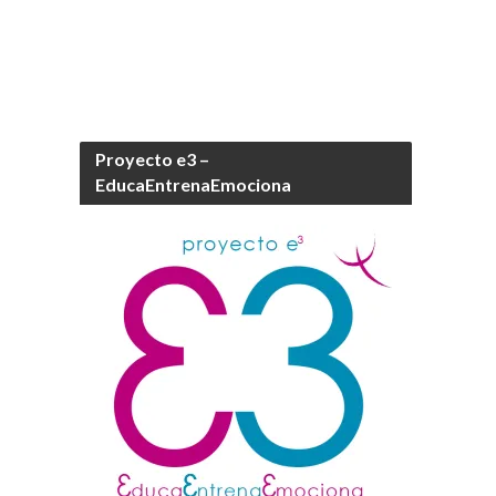
Proyecto e3 –
EducaEntrenaEmociona