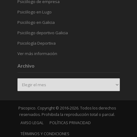
Psicólogo de empresa
Psicólogo en Lugo
Psicólogo en Galicia
Psicólogo deportivo Galicia
Psicología Deportiva
Ver más información
Archivo
Archivo
Psicopico. Copyright © 2016-2026. Todos los derechos
reservados. Prohibida la reproducción total o parcial.
AVISO LEGAL
POLÍTICAS PRIVACIDAD
TÉRMINOS Y CONDICIONES