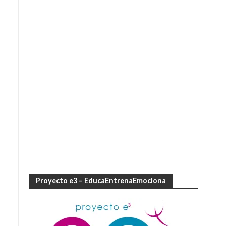
Proyecto e3 – EducaEntrenaEmociona