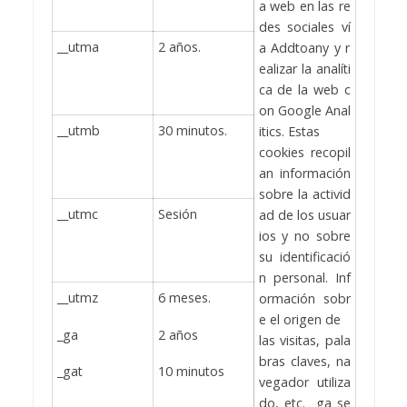
a web en las re
des sociales ví
__utma
2 años.
a Addtoany y r
ealizar la analíti
ca de la web c
on Google Anal
__utmb
30 minutos.
itics. Estas
cookies recopil
an información
sobre la activid
__utmc
Sesión
ad de los usuar
ios y no sobre
su identificació
n personal. Inf
__utmz
6 meses.
ormación sobr
e el origen de
_ga
2 años
las visitas, pala
bras claves, na
_gat
10 minutos
vegador utiliza
do, etc. _ga se