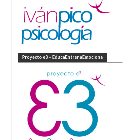
Proyecto e3 – EducaEntrenaEmociona