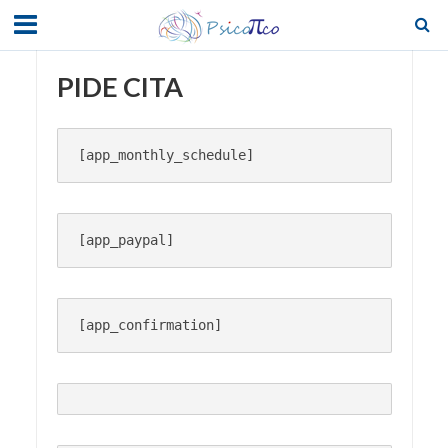
PIDE CITA
[app_monthly_schedule]
[app_paypal]