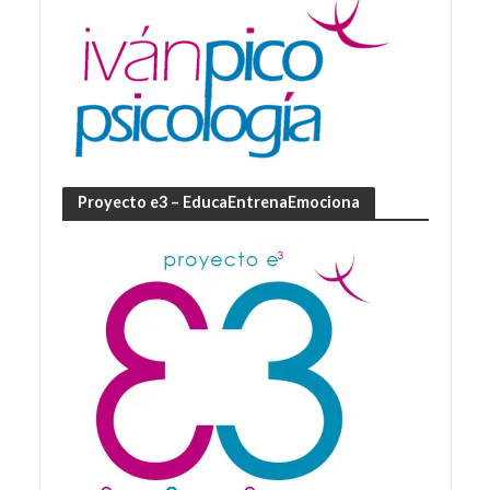
Proyecto e3 – EducaEntrenaEmociona