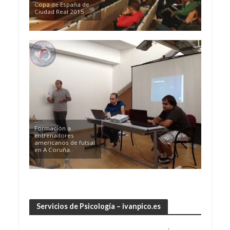
Copa de España de
Ciudad Real 2015
Formación a
entrenadores
americanos de futsal
en A Coruña.
Servicios de Psicología – ivanpico.es