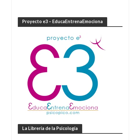
Proyecto e3 – EducaEntrenaEmociona
La Librería de la Psicología