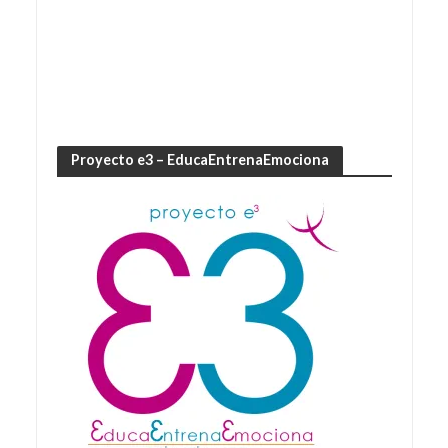
Proyecto e3 – EducaEntrenaEmociona