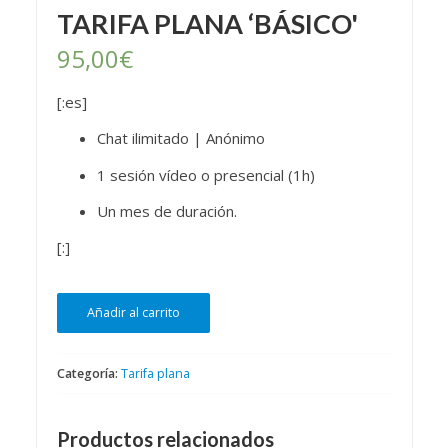
TARIFA PLANA ‘BÁSICO'
95,00
€
[:es]
Chat ilimitado | Anónimo
1 sesión vídeo o presencial (1h)
Un mes de duración.
[:]
[:es]Tarifa
Añadir al carrito
plana
'Básico'[:]
cantidad
Categoría:
Tarifa plana
Productos relacionados