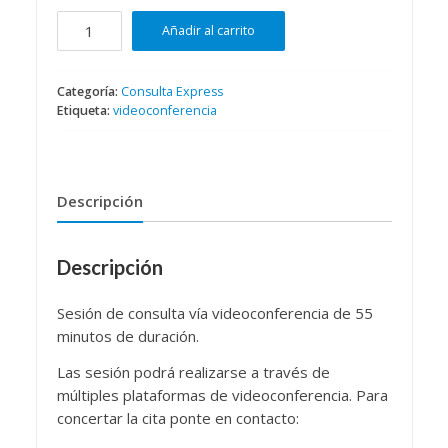
[:es]1
Añadir al carrito
Videoconferencia
(55
min)
Categoría:
Consulta Express
Etiqueta:
videoconferencia
[:]
cantidad
Descripción
Descripción
Sesión de consulta vía videoconferencia de 55
minutos de duración.
Las sesión podrá realizarse a través de
múltiples plataformas de videoconferencia. Para
concertar la cita ponte en contacto: