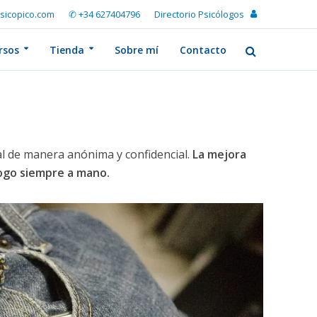
sicopico.com
✆ +34 627404796
Directorio Psicólogos
rsos
Tienda
Sobre mí
Contacto
l de manera anónima y confidencial.
La mejora
logo siempre a mano.