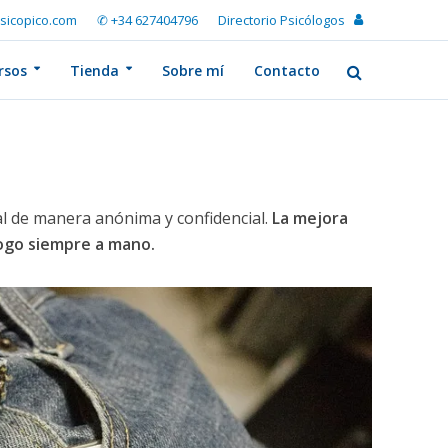
sicopico.com
✆ +34 627404796
Directorio Psicólogos
rsos
Tienda
Sobre mí
Contacto
l de manera anónima y confidencial.
La mejora
logo siempre a mano.