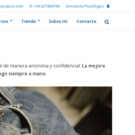
sicopico.com
✆ +34 627404796
Directorio Psicólogos
rsos
Tienda
Sobre mí
Contacto
l de manera anónima y confidencial.
La mejora
logo siempre a mano.