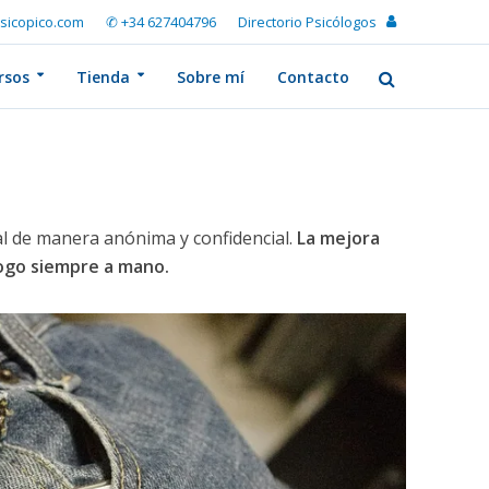
sicopico.com
✆ +34 627404796
Directorio Psicólogos
rsos
Tienda
Sobre mí
Contacto
l de manera anónima y confidencial.
La mejora
logo siempre a mano.