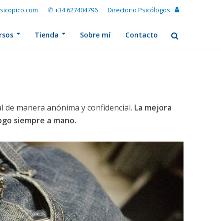
sicopico.com
✆ +34 627404796
Directorio Psicólogos
rsos
Tienda
Sobre mí
Contacto
l de manera anónima y confidencial.
La mejora
logo siempre a mano.