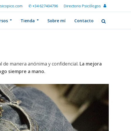
sicopico.com
✆ +34 627404796
Directorio Psicólogos
rsos
Tienda
Sobre mí
Contacto
l de manera anónima y confidencial.
La mejora
logo siempre a mano.