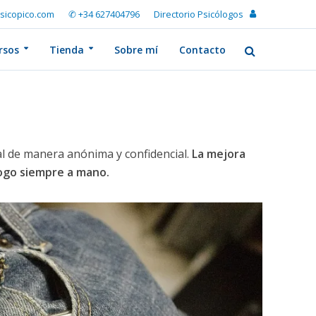
sicopico.com
✆ +34 627404796
Directorio Psicólogos
rsos
Tienda
Sobre mí
Contacto
l de manera anónima y confidencial.
La mejora
logo siempre a mano.