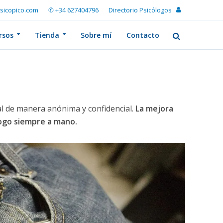
sicopico.com
✆ +34 627404796
Directorio Psicólogos
rsos
Tienda
Sobre mí
Contacto
l de manera anónima y confidencial.
La mejora
logo siempre a mano.