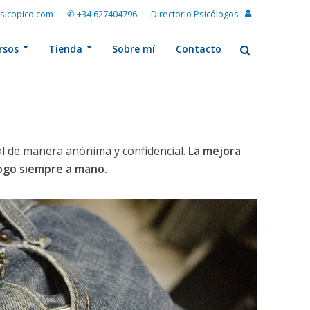
sicopico.com
✆ +34 627404796
Directorio Psicólogos
rsos
Tienda
Sobre mí
Contacto
l de manera anónima y confidencial.
La mejora
logo siempre a mano.