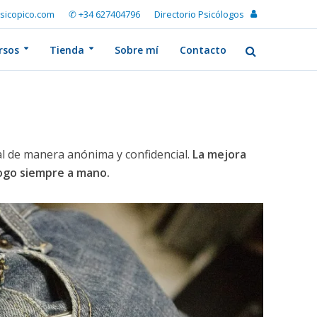
sicopico.com
✆ +34 627404796
Directorio Psicólogos
rsos
Tienda
Sobre mí
Contacto
l de manera anónima y confidencial.
La mejora
logo siempre a mano.