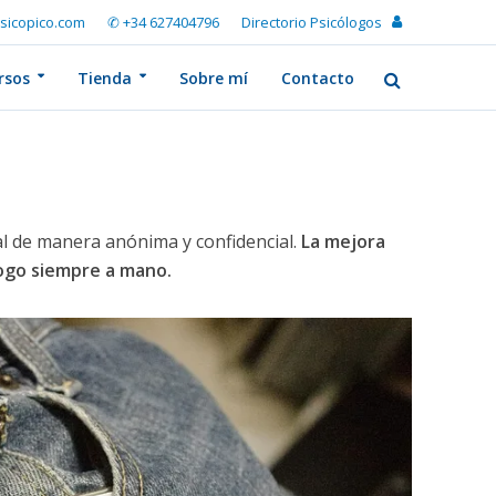
sicopico.com
✆ +34 627404796
Directorio Psicólogos
rsos
Tienda
Sobre mí
Contacto
l de manera anónima y confidencial.
La mejora
logo siempre a mano.