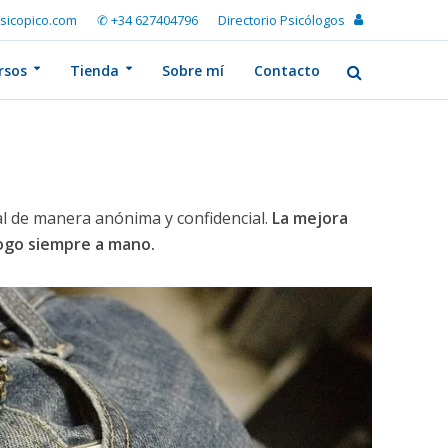
sicopico.com
✆ +34 627404796
Directorio Psicólogos
rsos
Tienda
Sobre mí
Contacto
l de manera anónima y confidencial.
La mejora
logo siempre a mano.